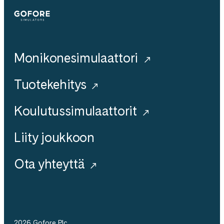
Simulators
Monikonesimulaattori
Tuotekehitys
Koulutussimulaattorit
Liity joukkoon
Ota yhteyttä
2026 Gofore Plc