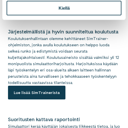
koulutusväline
Kiellä
Järjestelmällistä ja hyvin suunniteltua koulutusta
Koulutuksenhallintaan olemme kehittäneet SimTrainer-
ohjelmiston, jonka avulla koulutukseen on helppo luoda
selkeä runko ja edistymistä voidaan seurata
kuljettajakohtaisesti. Koulutusaineisto sisältää valmiiksi yli 12
monipuolista simulaattoriharjoitusta. Harjoituksissa käydään
läpi työskentelyn eri osa-alueita alkaen laitteen hallinnan
perusteista aina turvalliseen ja tehokkaaseen työskentelyyn
todellisuutta vastaavissa tilanteissa.
Lue lisää SimTrainerista
Suoritusten kattava raportointi
Simulaattori kerää käyttäjän jokaisesta liikkeestä tietoa, ja luo