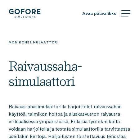
Siirry
Simulators
suoraan
sisältöön
Simulators
by
Gofore
MONIKONESIMULAATTORI
Raivaussaha­
simulaattori
Raivaussahasimulaattorilla harjoittelet raivaussahan
käyttöä, taimikon hoitoa ja aluskasvuston raivausta
virtuaalisessa ympäristössä. Erilaisia työtekniikoita
voidaan harjoitella ja testata simulaattorilla tarvittaessa
useitakin kertoja. Harjoitusten toistettavuus tehostaa