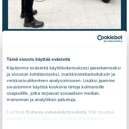
RAIVAUSSAHASIMULAATTORI
Ominaisuudet ja
Tämä sivusto käyttää evästeitä
Käytämme evästeitä käyttökokemuksesi parantamiseksi 
lisävalinnat
ja sivuston kehittämiseksi, markkinointitarkoituksiin ja 
verkkosivuliikenteen analysoimiseen. Lisäksi jaamme 
sivustomme käyttöä koskevia tietoja kolmansille 
osapuolille, jotka tarjoavat sosiaalisen median, 
Täysin VR-laseille suunniteltu ratkaisu.
mainonnan ja analytiikan palveluja.
Lue lisää 
Goforen evästekäytännöistä
. Voit muuttaa 
Toimitus sisältää kannettavan tietokoneen, VR-
asetuksia koska tahansa sivuston vasemmassa 
alareunassa olevasta ikonista.
lasit ja raivaussahan kahvoja jäljittelevän