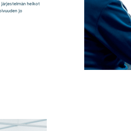
 järjestelmän heikot
opivuuden jo