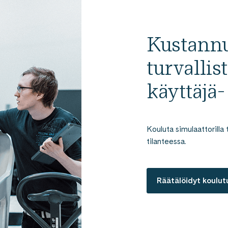
Kustannu
turvallis
käyttäjä-
Kouluta simulaattorill
tilanteessa.
Räätälöidyt koulut