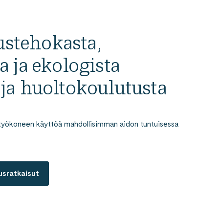
stehokasta,
ta ja ekologista
 ja huoltokoulutusta
a työkoneen käyttöä mahdollisimman aidon tuntuisessa
usratkaisut