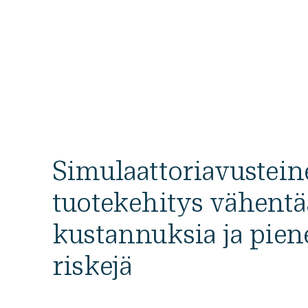
Simulaattori­avustei
tuotekehitys vähentä
kustannuksia ja pien
riskejä​