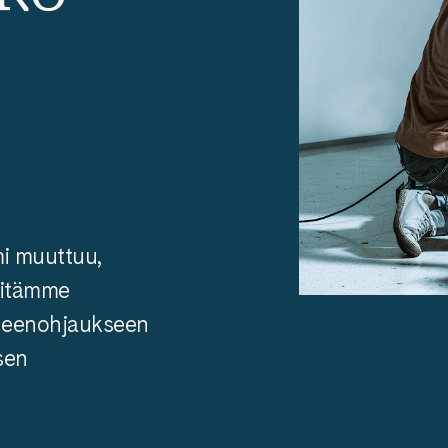
mi muuttuu,
hitämme
koneenohjaukseen
sen