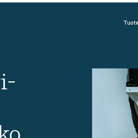
Tuote
i­
ko