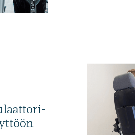
laattori­
äyttöön