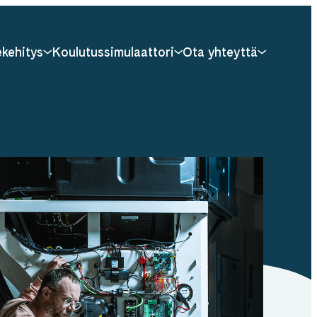
kehitys
Koulutussimulaattori
Ota yhteyttä