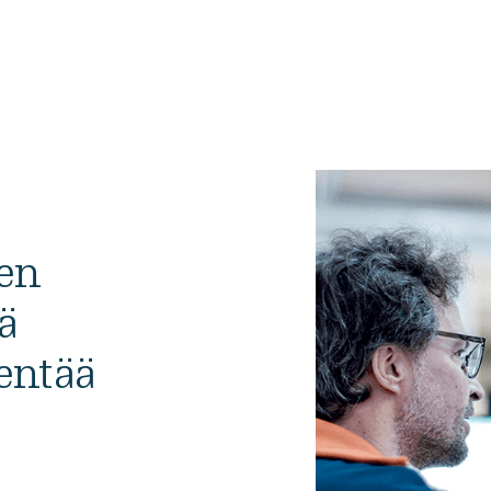
nen
ä
entää