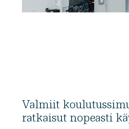
Valmiit koulutus­simu
ratkaisut nopeasti k