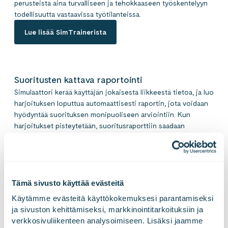
perusteista aina turvalliseen ja tehokkaaseen työskentelyyn
todellisuutta vastaavissa työtilanteissa.
Lue lisää SimTrainerista
Suoritusten kattava raportointi
Simulaattori kerää käyttäjän jokaisesta liikkeestä tietoa, ja luo
harjoituksen loputtua automaattisesti raportin, jota voidaan
hyödyntää suorituksen monipuoliseen arviointiin. Kun
harjoitukset pisteytetään, suoritusraporttiin saadaan
automaattinen hyväksyntä-/hylkäys-merkintä, jolloin
kouluttaja pystyy yhdellä silmäyksellä tarkastamaan
suorituksen pääkohdat ja tuloksen. Harjoituksen pisterajojen
muuttaminen ja uusien harjoitusten luominen onnistuu myös
vaivattomasti.
Tämä sivusto käyttää evästeitä
Käytämme evästeitä käyttökokemuksesi parantamiseksi 
ja sivuston kehittämiseksi, markkinointitarkoituksiin ja 
verkkosivuliikenteen analysoimiseen. Lisäksi jaamme 