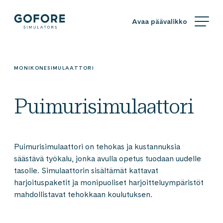
Siirry
Simulators
suoraan
sisältöön
Simulators
by
Gofore
MONIKONESIMULAATTORI
Puimuri­simulaattori
Puimurisimulaattori on tehokas ja kustannuksia
säästävä työkalu, jonka avulla opetus tuodaan uudelle
tasolle. Simulaattorin sisältämät kattavat
harjoituspaketit ja monipuoliset harjoitteluympäristöt
mahdollistavat tehokkaan koulutuksen.