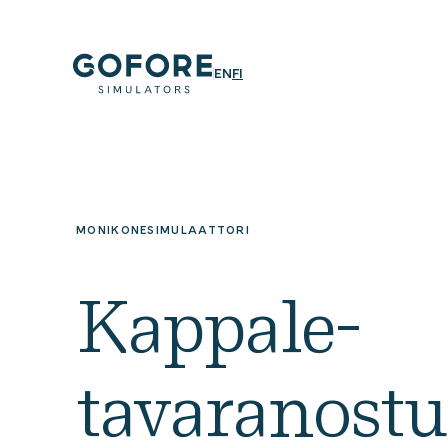
Siirry
suoraan
sisältöön
Simulators
ENGLISH
SUOMI
EN
FI
Simulators
by
Gofore
MONIKONESIMULAATTORI
Kappale­
tavaranostu