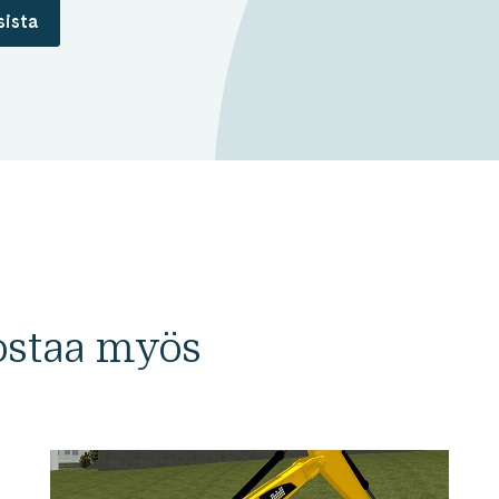
sista
nostaa myös