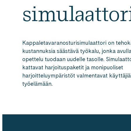
simulaattor
Kappaletavaranosturisimulaattori on tehok
kustannuksia säästävä työkalu, jonka avull
opettelu tuodaan uudelle tasolle. Simulaatt
kattavat harjoituspaketit ja monipuoliset
harjoitteluympäristöt valmentavat käyttäji
työelämään.