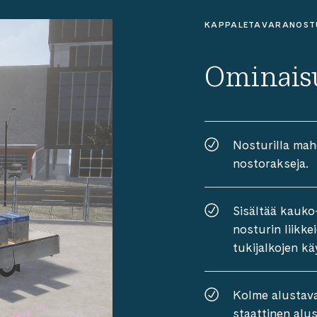
KAPPALETAVARANOSTU
Ominaisu
Nosturilla mah
nostorakseja.
Sisältää kauko
nosturin liikke
tukijalkojen kä
Kolme alustavai
staattinen alus