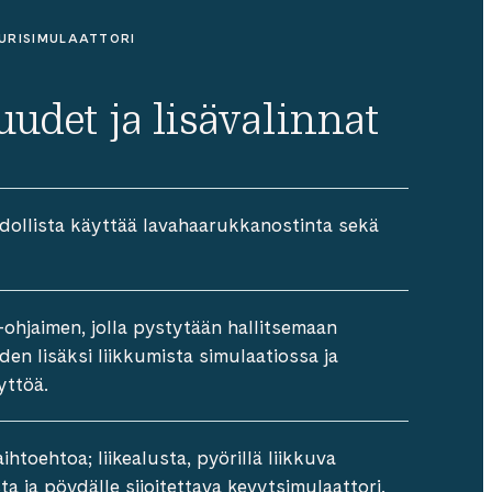
RISIMULAATTORI
udet ja lisävalinnat
dollista käyttää lavahaarukkanostinta sekä
-ohjaimen, jolla pystytään hallitsemaan
iden lisäksi liikkumista simulaatiossa ja
yttöä.
htoehtoa; liikealusta, pyörillä liikkuva
ta ja pöydälle sijoitettava kevytsimulaattori.