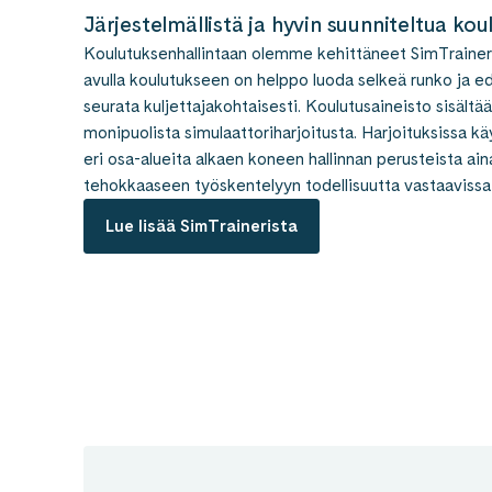
Järjestelmällistä ja hyvin suunniteltua kou
Koulutuksenhallintaan olemme kehittäneet SimTrainer
avulla koulutukseen on helppo luoda selkeä runko ja e
seurata kuljettajakohtaisesti. Koulutusaineisto sisältää
monipuolista simulaattoriharjoitusta. Harjoituksissa k
eri osa-alueita alkaen koneen hallinnan perusteista aina
tehokkaaseen työskentelyyn todellisuutta vastaavissa
Lue lisää SimTrainerista