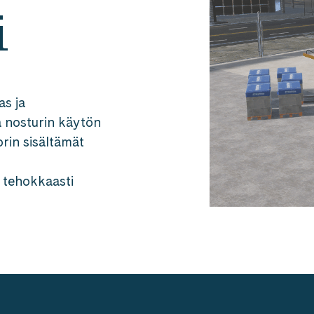
i
as ja
a nosturin käytön
orin sisältämät
ä tehokkaasti