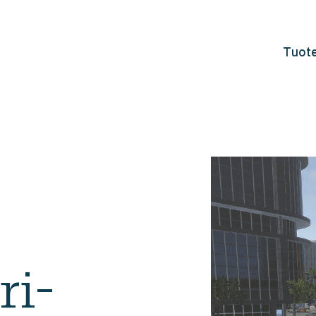
Tuote
ri­