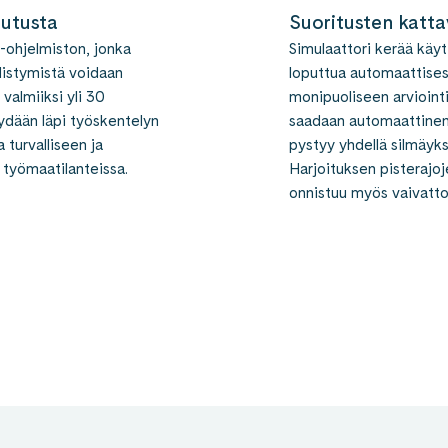
lutusta
Suoritusten katta
-ohjelmiston, jonka
Simulaattori kerää käytt
distymistä voidaan
loputtua automaattises
 valmiiksi yli 30
monipuoliseen arviointi
äydään läpi työskentelyn
saadaan automaattinen 
 turvalliseen ja
pystyy yhdellä silmäyk
 työmaatilanteissa.
Harjoituksen pisterajo
onnistuu myös vaivatto