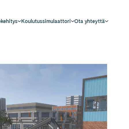
kehitys
Koulutussimulaattori
Ota yhteyttä