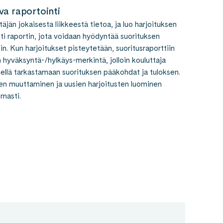
va raportointi
äjän jokaisesta liikkeestä tietoa, ja luo harjoituksen
ti raportin, jota voidaan hyödyntää suorituksen
in. Kun harjoitukset pisteytetään, suoritusraporttiin
hyväksyntä-/hylkäys-merkintä, jolloin kouluttaja
sellä tarkastamaan suorituksen pääkohdat ja tuloksen.
jen muuttaminen ja uusien harjoitusten luominen
masti.